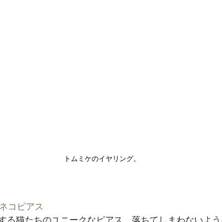
 トムミケのイヤリング。﻿
#ネコピアス
する猫たちのユニークなピアス。落ちてしまわないよう