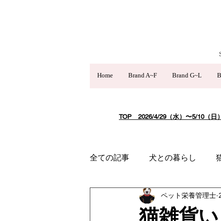
Home
Brand A~F
Brand G~L
B
TOP
​ 2026/4/29（水）〜
全ての記事
犬との暮らし
ペット栄養管理士
猫雑貨い