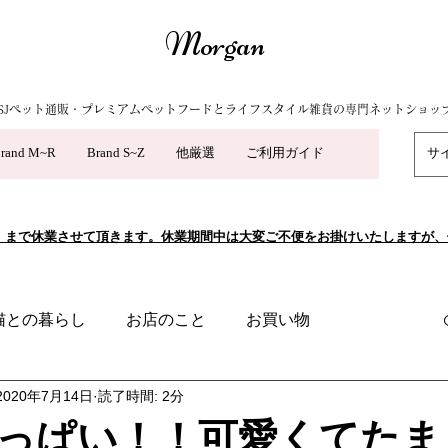
Morgan
SJペット通販・プレミアムペットフードとライフスタイル雑貨の専門ネットショッ
rand M~R
Brand S~Z
他厳選
ご利用ガイド
5/10（日）まで休業させて頂きます。休業期間中は大変ご不便をお掛けいたします
猫との暮らし
お店のこと
お買い物
2020年7月14日
読了時間: 2分
っぱい！！可愛くてたま