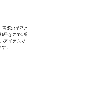
。実際の星座と
極星なので1番
いアイテムで
す。﻿