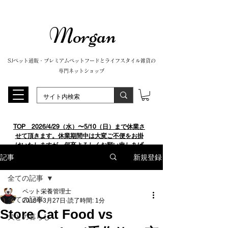
Morgan
SJペット通販・プレミアムペットフードとライフスタイル雑貨の
専門ネットショップ
TOP
​ 2026/4/29（水）〜5/10（日）まで休業さ
せて頂きます。休業期間中は大変ご不便をお掛
けいたしますが、何卒よろしくお願い申しあげ
ます。
新規登録
記事
全ての記事
ペット栄養管理士
全ての記事
2018年3月27日
読了時間: 1分
Store Cat Food vs
犬との暮らし