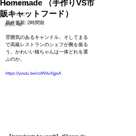
Homemade （手作りVS市
猫との暮らし
販キャットフード）
お店のこと
最終更新: 2時間前
お買い物
雰囲気のあるキャンドル、そしてまる
で高級レストランのシェフが腕を振る
う。かわいい猫ちゃんは一体どれを選
ぶのか。 
https://youtu.be/cofNVuXgjsA