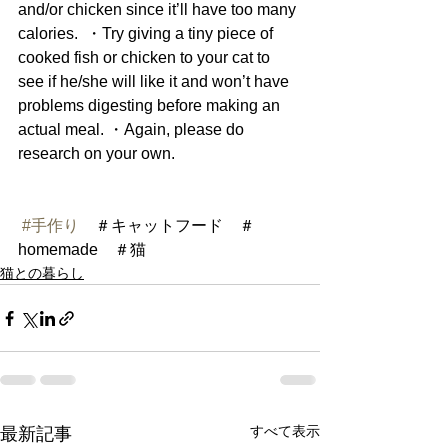
and/or chicken since it’ll have too many 
calories.  ・Try giving a tiny piece of 
cooked fish or chicken to your cat to 
see if he/she will like it and won’t have 
problems digesting before making an 
actual meal. ・Again, please do 
research on your own. 
#手作り
　＃キャットフード　＃
homemade　＃猫
猫との暮らし
すべて表示
最新記事