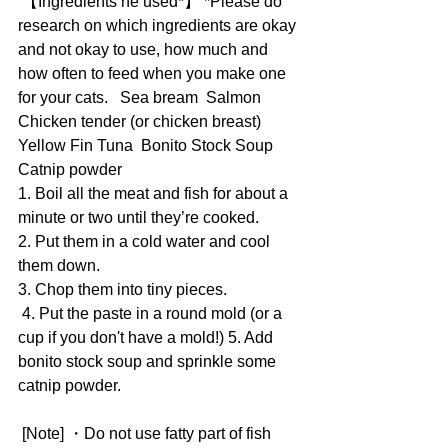
 【Ingredients he used*】 *Please do 
research on which ingredients are okay 
and not okay to use, how much and 
how often to feed when you make one 
for your cats.   Sea bream  Salmon 
Chicken tender (or chicken breast)  
Yellow Fin Tuna  Bonito Stock Soup 
Catnip powder  
1. Boil all the meat and fish for about a 
minute or two until they’re cooked.  
2. Put them in a cold water and cool 
them down. 
3. Chop them into tiny pieces.
 4. Put the paste in a round mold (or a 
cup if you don't have a mold!) 5. Add 
bonito stock soup and sprinkle some 
catnip powder.  
 [Note] ・Do not use fatty part of fish 