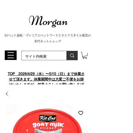
Morgan
SJペット通販・プレミアムペットフードとライフスタイル雑貨の
専門ネットショップ
TOP
​ 2026/4/29（水）〜5/10（日）まで休業さ
せて頂きます。休業期間中は大変ご不便をお掛
けいたしますが、何卒よろしくお願い申しあげ
ます。