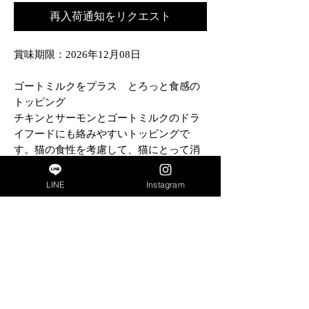
再入荷通知をリクエスト
賞味期限：2026年12月08日
ゴートミルクをプラス とろっと食感の
トッピング
チキンとサーモンとゴートミルクのドラ
イフードにも絡みやすいトッピングで
す。猫の食性を考慮して、猫にとって消
化が苦手なグレイン（穀物）やグルテン
は含まれていません。
LINE
Instagram
成分
商品名
キットキャット ゴートミルク チキン
＆サーモン