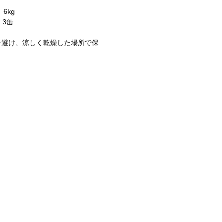
6kg
 3缶
を避け、涼しく乾燥した場所で保