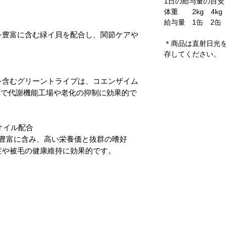
1日の給与量の目安
体重 2kg 4kg 
給与量 1缶 2缶
を豊富に含む緑イ貝を配合し、関節ケアや
＊商品は直射日光
存してください。
を含むグリーントライプは、コエンザイム
庫で代謝機能工場や老化の抑制に効果的で
オイル配合
）を豊富に含み、高い栄養価と抜群の嗜好
症や被毛の健康維持に効果的です。