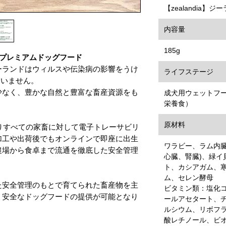
【zealandia】
内容量
185g
なプレミアムドッグフード
ーランドはウィルスや伝染病の影響をうけ
ライフステージ
ていません。
少なく、豊かな自然と豊富な畜産資源をも
成犬用ウェットフ
栄養食）
原材料
よりすべての家畜に対して電子トレーサビリ
加工や出荷後でもオンラインで即座に出生
ワラビー、ラム内臓
農場から食卓まで流通を徹底した安全管理
心臓、腎臓)、緑イ
ト、カシアガム、
ム、セレン酵母
た安全管理のもとで育てられた畜産物を主
ビタミン類：塩化
・安全なドッグフードの提供が可能となり
ールアセタート、
ルシウム、リボフ
酸レチノール、ビオ