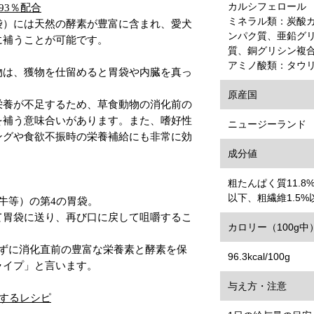
カルシフェロール
93％配合
ミネラル類：炭酸
袋）には天然の酵素が豊富に含まれ、愛犬
ンパク質、亜鉛グ
に補うことが可能です。
質、銅グリシン複
アミノ酸類：タウ
物は、獲物を仕留めると胃袋や内臓を真っ
原産国
栄養が不足するため、草食動物の消化前の
を補う意味合いがあります。また、嗜好性
ニュージーランド
ングや食欲不振時の栄養補給にも非常に効
成分値
粗たんぱく質11.8
以下、粗繊維1.5%
牛等）の第4の胃袋。
て胃袋に送り、再び口に戻して咀嚼するこ
カロリー（100g中
せずに消化直前の豊富な栄養素と酵素を保
96.3kcal/100g
ライプ」と言います。
与え方・注意
するレシピ