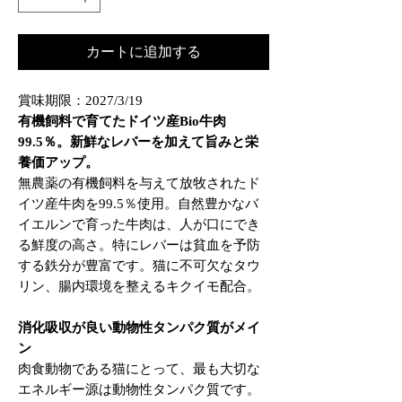
カートに追加する
賞味期限：2027/3/19
有機飼料で育てたドイツ産Bio牛肉
99.5％。新鮮なレバーを加えて旨みと栄
養価アップ。
無農薬の有機飼料を与えて放牧されたド
イツ産牛肉を99.5％使用。自然豊かなバ
イエルンで育った牛肉は、人が口にでき
る鮮度の高さ。特にレバーは貧血を予防
する鉄分が豊富です。猫に不可欠なタウ
リン、腸内環境を整えるキクイモ配合。
消化吸収が良い動物性タンパク質がメイ
ン
肉食動物である猫にとって、最も大切な
エネルギー源は動物性タンパク質です。