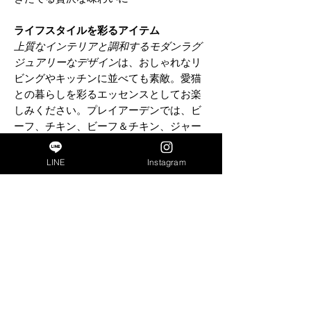
ライフスタイルを彩るアイテム
上質なインテリアと調和するモダンラグ
ジュアリーなデザイン
は、おしゃれなリ
ビングやキッチンに並べても素敵。愛猫
との暮らしを彩るエッセンスとしてお楽
しみください。プレイアーデンでは、ビ
ーフ、チキン、ビーフ＆チキン、ジャー
マントラウト、野鹿、野うさぎと、
全6種
類のウェットフードをラインナップ。
た
LINE
Instagram
っぷり入った200g缶のほかに、少しずつ
あげられる95g入りを5個セットにした
BOXタイプもご用意しています。
猫好き
な方へのギフトにもどうぞ。
給餌方法
急にフードを変えると消化不良になる場
合もありますので、
様子を見ながら少しずつ切り替えてくだ