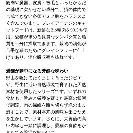
筋肉や臓器、皮膚・被毛といったからだ
の基礎に欠かせない成分で、猫の体内で
合成できない必須アミノ酸をバランスよ
く含んでいます。プレイアーデンのキャ
ットフードは、新鮮なBio精肉を99.5％使
用。愛猫が求める良質なタンパク質と脂
質を十分に摂取できます。穀物の消化が
苦手な猫のためにグレインフリーに仕上
げてあり、消化吸収率も抜群です。
愛猫が夢中になる芳醇な味わい
野山を駆けてたくましく育ったジビエ
や、野生に近い自然環境で育まれた天然
素材を使用したシリーズです。いずれの
食材も、旨みと栄養を蓄えた最高の状態
で調達。肉の繊維を断ち切らず塊のまま
残すことで、素材本来の風味や歯ごたえ
を生かしています。さらに、栄養価の高
い内臓も一緒に調理し、愛猫の食欲をか
きたてる贅沢な味わいに