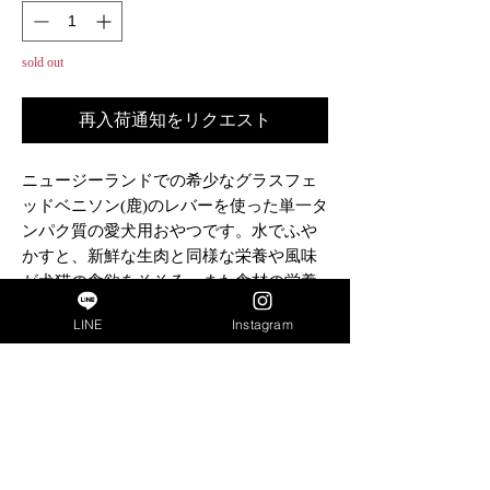
sold out
再入荷通知をリクエスト
ニュージーランドでの希少なグラスフェ
ッドベニソン(鹿)のレバーを使った単一タ
ンパク質の愛犬用おやつです。水でふや
かすと、新鮮な生肉と同様な栄養や風味
が犬猫の食欲をそそる、また食材の栄養
価を損わずフリーズドライ加工による効
LINE
Instagram
率的な栄養の吸収を助けます。
成分
商品名