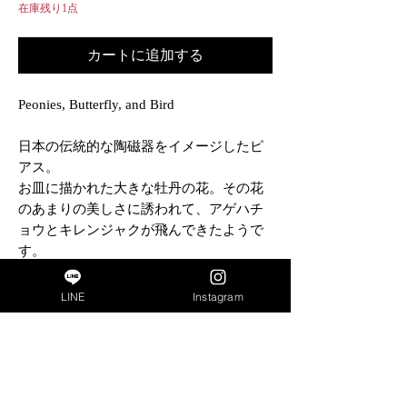
在庫残り1点
カートに追加する
Peonies, Butterfly, and Bird
日本の伝統的な陶磁器をイメージしたピ
アス。
お皿に描かれた大きな牡丹の花。その花
のあまりの美しさに誘われて、アゲハチ
ョウとキレンジャクが飛んできたようで
す。
牡丹の花言葉は「風格」「富貴」など。
伝統文化を感じながら優美なコーディネ
LINE
Instagram
イトを楽しんでみてください。
生産地