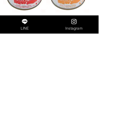
キットキャット ゴー
キットキャット ゴー
トミルク チキン＆サ
トミルク ツナ＆チー
LINE
Instagram
ーモン 70g
ズ 70g
sold out
sold out
キットキャット ゴー
キットキャット ゴー
トミルク ツナ＆シラ
トミルク ツナ＆サー
ス 70g
モン 70g
sold out
価格
￥363
（税込）|送料無料条
件を確認する