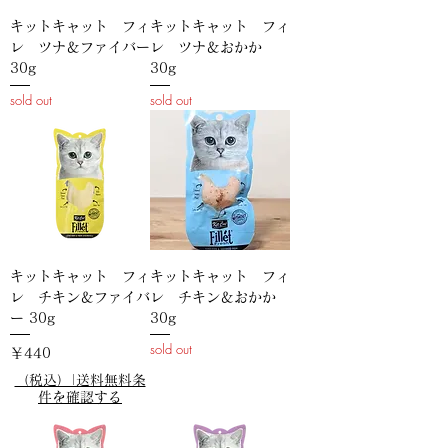
キットキャット フィ
キットキャット フィ
レ ツナ＆ファイバー
レ ツナ＆おかか
30g
30g
sold out
sold out
キットキャット フィ
キットキャット フィ
レ チキン＆ファイバ
レ チキン＆おかか
ー 30g
30g
sold out
価格
￥440
（税込）|送料無料条
件を確認する