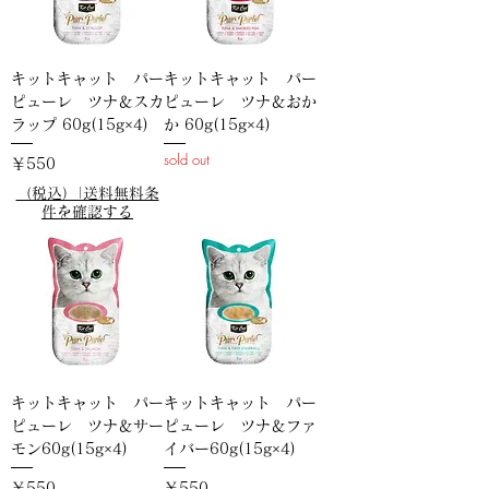
キットキャット パー
キットキャット パー
ピューレ ツナ＆スカ
ピューレ ツナ＆おか
ラップ 60g(15g×4)
か 60g(15g×4)
sold out
価格
￥550
（税込）|送料無料条
件を確認する
キットキャット パー
キットキャット パー
ピューレ ツナ＆サー
ピューレ ツナ＆ファ
モン60g(15g×4)
イバー60g(15g×4)
価格
価格
￥550
￥550