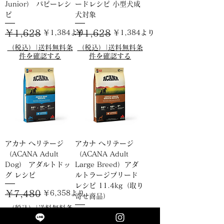
Junior） パピーレシ
ードレシピ 小型犬成
ピ
犬対象
通常価格
セール価格
￥1,628
通常価格
セール価格
￥1,628
￥1,384
より
￥1,384
より
（税込）|送料無料条
（税込）|送料無料条
件を確認する
件を確認する
アカナ ヘリテージ
アカナ ヘリテージ
（ACANA Adult
（ACANA Adult
Dog） アダルトドッ
Large Breed）アダ
グ レシピ
ルトラージブリード
レシピ 11.4kg（取り
通常価格
セール価格
￥7,480
￥6,358
より
寄せ商品）
（税込）|送料無料条
通常価格
￥25,300
セール価格
￥21,505
件を確認する