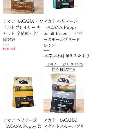
アカナ（ACANA ）ワ
アカナ ヘリテージ
イルドプレイリー キ
（ACANA Puppy
ャット 全猫種・全年
Small Breed ） パピ
齢対象
ースモールブリード
レシピ
sold out
通常価格
セール価格
￥7,480
￥6,358
より
（税込）|送料無料条
件を確認する
アカナ ヘリテージ
アカナ （ACANA）
（ACANA Puppy &
アダルトスモールブリ