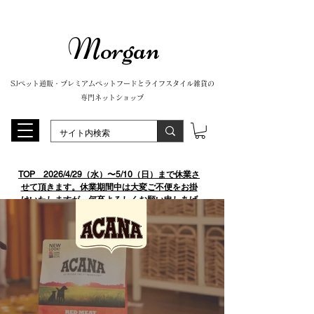
Morgan
SJペット通販・プレミアムペットフードとライフスタイル雑貨の
専門ネットショップ
TOP
​ 2026/4/29（水）〜5/10（日）まで休業さ
せて頂きます。休業期間中は大変ご不便をお掛
けいたしますが、何卒よろしくお願い申しあげ
ます。