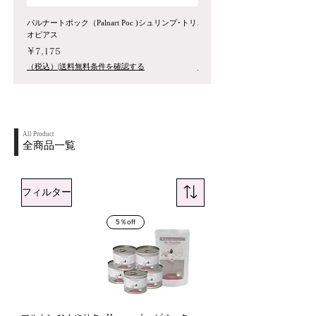
パルナートポック（Palnart Poc )シュリンプ･トリ
パルナートポック（Palnart Poc
オピアス
ス
価格
価格
￥7,175
￥8,800
（税込）|送料無料条件を確認する
（税込）|送料無料条件を確認する
All Product
全商品一覧
フィルター
5％off