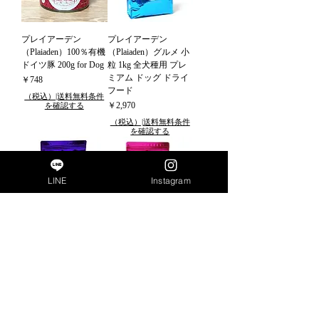
プレイアーデン
プレイアーデン
（Plaiaden）100％有機
（Plaiaden）グルメ 小
ドイツ豚 200g for Dog
粒 1kg 全犬種用 プレ
ミアム ドッグ ドライ
価格
￥748
フード
（税込）|送料無料条件
価格
￥2,970
を確認する
（税込）|送料無料条件
を確認する
LINE
Instagram
プレイアーデン
プレイアーデン
（Plaiaden）プリンツ
（plaiaden） ロイヤル
小粒 1kg 全犬種用 プ
バランス 小粒1kg 全犬
レミアム ドッグ ドラ
種用 プレミアム ドッ
イフード
グ ドライフード
価格
価格
￥2,970
￥2,970