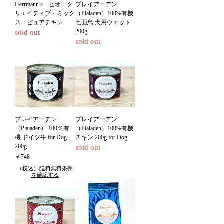
Herrmann’s ビオ ク
プレイアーデン
リエイティブ・ミック
（Plaiaden）100%有機
ス ピュアチキン
七面鳥 犬用ウェット
200g
sold out
sold out
プレイアーデン
プレイアーデン
（Plaiaden） 100％有
（Plaiaden）100%有機
機 ドイツ牛 for Dog
チキン 200g for Dog
200g
sold out
価格
￥748
（税込）|送料無料条件
を確認する