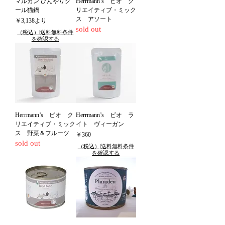
マルカン ひんやりク
Herrmann’s ビオ ク
ール猫鍋
リエイティブ・ミック
ス アソート
セール価格
￥3,138
より
sold out
（税込）|送料無料条件
を確認する
Herrmann’s ビオ ク
Herrmann’s ビオ ラ
リエイティブ・ミック
イト ヴィーガン
ス 野菜＆フルーツ
価格
￥360
sold out
（税込）|送料無料条件
を確認する