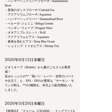
・ハンマーヘッドリバーブローチ / Hammerhead
River
・星海のダンスブローチ/ Celestial Sea
・アクアリウムブローチ/ Aquarium
・ハンマーヘッドリバー / Hammerhead River
・ベルーガ･ジェミニ / Beluga Gemini
・ペンギン･ウェーブ / Penguin Wave
・オキアミブレスレット / Krill
・アクアリウムピアス / Aquarium
・蒼海を呑むピアス / Deep Blue Ocean
・シュリンプ･トリオピアス / Shrimp Trio
2026年6月12日金曜日
ビオリオーブ（Bioliob）から夏のごちそうが新登
場！
旨みたっぷりの**「鶏ハツ・レバー・砂肝のパパイ
ヤ仕立て」と、EPA・DHAが豊富な「サーモン・モ
リンガ和え」**の2種類を、本日より販売開始いた
しました。
2026年5月20日水曜日
【新商品】「チャーム（CHARM）」ドッグフード4