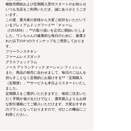
種販売開始および定期購入受付スタートのお知らせ
​いつも当店をご利用いただき、誠にありがとうござ
います。
​この度、愛犬家の皆様から大変ご好評をいただいて
いるプレミアムドッグフード**「チャーム
（CHARM）」**の取り扱いを正式に開始いたしま
した。ワンちゃんの健康的な毎日のために、厳選さ
れた以下の4つのラインナップをご用意しておりま
す。
​フリーランスチキン
​ファームレイズダック
​グラスフェッドラム
​ノース アトランティック オーシャン フィッシュ
​また、商品の発売に合わせまして、毎日のごはんを
切らすことなく定期的にお届けする**「定期購入
（定期便）」**サービスも本日よりスタートいたし
ました。
​定期購入をご選択いただきますと、毎回ご注文いた
だく手間が省けるだけでなく、通常購入よりもお得
な割引価格にてご購入いただけます。大変おすすめ
のプランとなっておりますので、ぜひこの機会にご
利用ください。