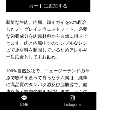
カートに追加する
新鮮な生肉、内臓、緑イガイを92%配合
したノーグレインウェットフード。必要
な栄養成分を肉原材料から自然に摂取で
きます。肉と内臓中心のシンプルなレシ
ピで原材料を制限しているためアレルギ
ー対応食としてもお勧め。
100%自然放牧で、ニュージーランドの草
原で牧草を食べて育ったラム肉は、純粋
に高品質のタンパク源及び脂肪源で、健
康な脳と筋肉の働きを助けます。ラム生
肉と、生レバー、生キドニー、生ハー
LINE
Instagram
ト、生トライプ、生ラングなどの内臓を
バランスよく配合しています。
成分