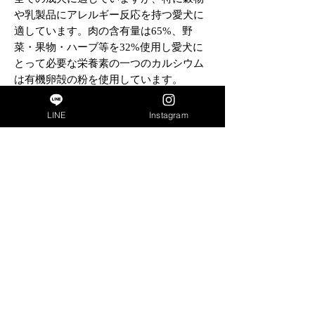
や乳製品にアレルギー反応を持つ愛犬に
適しています。肉の含有量は65%、野
菜・果物・ハーブ等を32%使用し愛犬に
とって必要な栄養素の一つのカルシウム
は有機卵殻の粉を使用しています。
商品はドイツ バイエルンの伝統的な肉屋
LINE
Instagram
で製造されております。
穀物や乳製品の食物アレルギーや消化吸
収に配慮したメニューです。鶏肉・野
菜・果物など愛犬の健康維持に必要なバ
ランスの取れた手作り食の理想形を便利
な1缶にしました。
成分
商品名