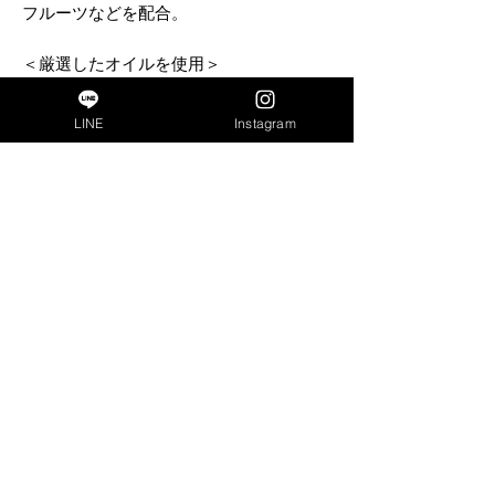
フルーツなどを配合。
＜厳選したオイルを使用＞
健康に欠かせないオイル。オメガ3＆6脂
肪酸の供給源としてココナッツ油、キャ
LINE
Instagram
ノーラ油を使用しています。
＜素材の持ち味を活かすSCSB製法＞
全く新しいSCSB（Slow Cooked in Small
Batches）製法で、少量をゆっくりと時間
をかけ、低温（90℃）で丁寧に調理する
ことで、タンパク質の変性を抑えて素材
のおいしさと栄養を最大限に活かす工夫
がされています。
当商品は日本国内での使用を目的とした
商品であり、 海外への販売および転売は
禁じられております