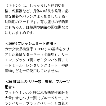
《キトン》は、しっかりした筋肉や骨
格、各臓器など、身体の成長や発達に必
要な栄養をバランスよく配合した子猫・
幼猫用のフードです。育ち盛りの子猫期
はもちろん、妊娠期や病後の回復期など
にもおすすめです。
＜100%フレッシュミート使用＞
カナダ食品検査庁（CFIA）の基準をクリ
アした新鮮なターキー（七面鳥）、サー
モン、ダック（鴨）が主タンパク源。ミ
ートミール（レンダリングミート）や副
産物などを一切使用していません。
＜20 種以上のベリー類、野菜、フルーツ
配合＞
フィトケミカルと呼ばれる機能性成分を
大量に含むベリー類（ブルーベリー、ク
ランベリー、ブラックベリー）と野菜と