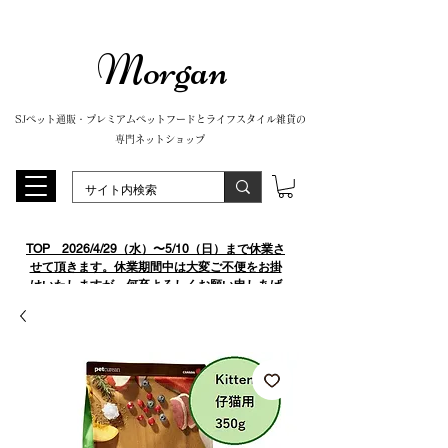
Morgan
SJペット通販・プレミアムペットフードとライフスタイル雑貨の
専門ネットショップ
TOP
​ 2026/4/29（水）〜5/10（日）まで休業さ
せて頂きます。休業期間中は大変ご不便をお掛
けいたしますが、何卒よろしくお願い申しあげ
ます。