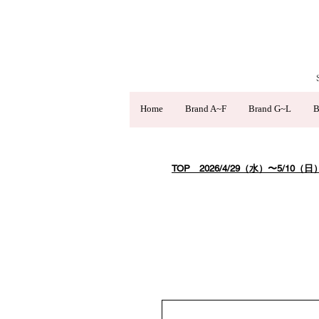
Home
Brand A~F
Brand G~L
B
TOP
​ 2026/4/29（水）〜