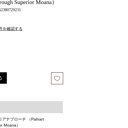
rough Superior Moana）
62380729231
件を確認する
る
ナブローチ （Palnart
ior Moana）