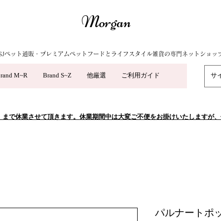
Morgan
SJペット通販・プレミアムペットフードとライフスタイル雑貨の専門ネットショッ
rand M~R
Brand S~Z
他厳選
ご利用ガイド
5/10（日）まで休業させて頂きます。休業期間中は大変ご不便をお掛けいたします
パルナートポッ