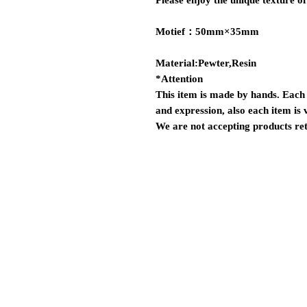
Please enjoy the unique texture o
Motief：50mm×35mm
Material:Pewter,Resin
*Attention
This item is made by hands. Each i
and expression, also each item is 
We are not accepting products re