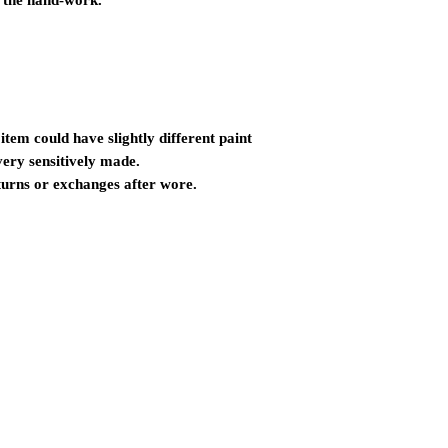
f the hand-work.
tem could have slightly different paint
very sensitively made.
turns or exchanges after wore.