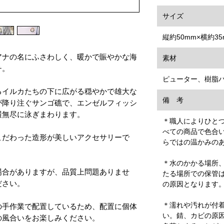
サイズ
縦約50mm×横約35
アナの名にふさわしく、暖かで賑やかな海
素材
チ。
ピューター、樹脂
るイルカたちの下に広がる穏やかで雄大な
備 考
が降り注ぐサンゴ礁で、エンゼルフィッシ
横無尽に泳ぎまわります。
＊職人によりひと
べての商品で色合
こだわった造形が美しいアクセサリーで
らではの温かみの
＊水のかかる場所
場合がありますが、品質上問題ありませ
たる場所での保管
ださい。
の原因となります
＊濡れや汚れが付
の手作業で配置しているため、配置に個体
い。錆、カビの原
の風合いをお楽しみください。