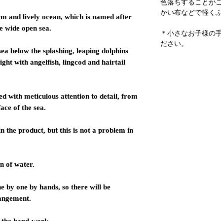
色落ちすることが
かい布などで軽く
rm and lively ocean, which is named after
e wide open sea.
＊小さなお子様の
ださい。
sea below the splashing, leaping dolphins
ight with angelfish, lingcod and hairtail
ted with meticulous attention to detail, from
face of the sea.
 the product, but this is not a problem in
n of water.
 by one by hands, so there will be
rangement.