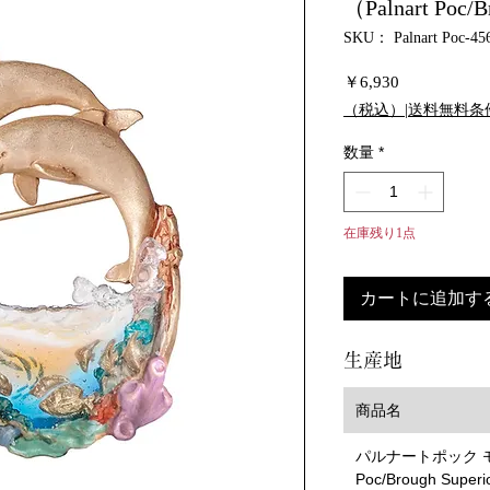
（Palnart Poc/B
SKU： Palnart Poc-45
価
￥6,930
格
（税込）|送料無料条
数量
*
在庫残り1点
カートに追加す
生産地
商品名
パルナートポック モア
Poc/Brough Super