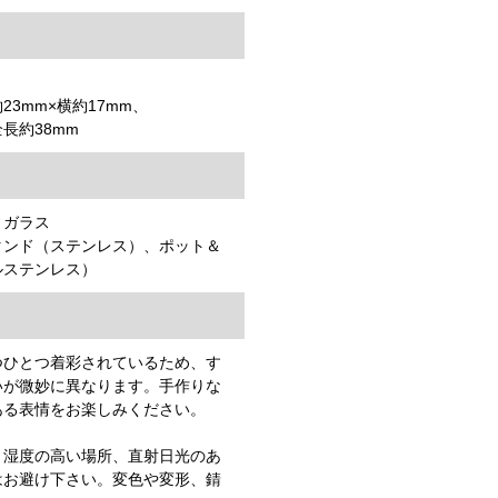
3mm×横約17mm、
長約38mm
トガラス
タンド（ステンレス）、ポット＆
ルステンレス）
つひとつ着彩されているため、す
いが微妙に異なります。手作りな
ある表情をお楽しみください。
、湿度の高い場所、直射日光のあ
はお避け下さい。変色や変形、錆