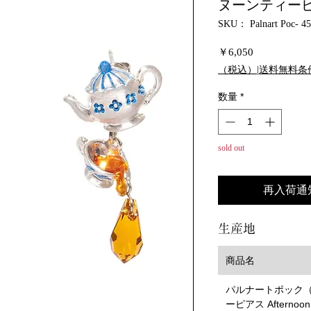
ヌーンティーピアス 
SKU： Palnart Poc- 4
価
￥6,050
格
（税込）|送料無料条
数量
*
sold out
再入荷通
生産地
商品名
パルナートポック（Pa
ーピアス Afternoon