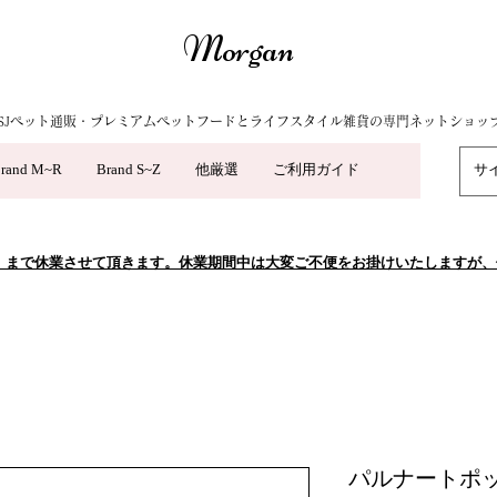
Morgan
SJペット通販・プレミアムペットフードとライフスタイル雑貨の専門ネットショッ
rand M~R
Brand S~Z
他厳選
ご利用ガイド
5/10（日）まで休業させて頂きます。休業期間中は大変ご不便をお掛けいたします
パルナートポック（