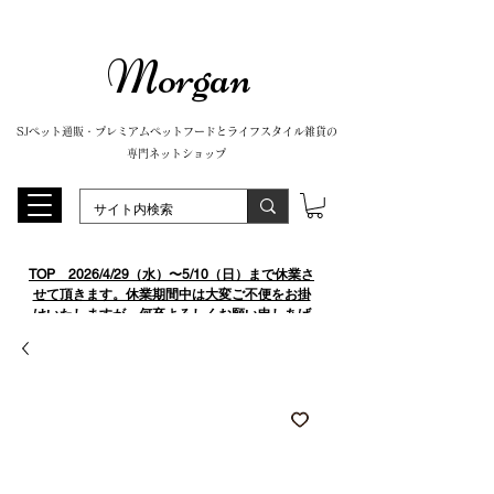
Morgan
SJペット通販・プレミアムペットフードとライフスタイル雑貨の
専門ネットショップ
TOP
​ 2026/4/29（水）〜5/10（日）まで休業さ
せて頂きます。休業期間中は大変ご不便をお掛
けいたしますが、何卒よろしくお願い申しあげ
ます。