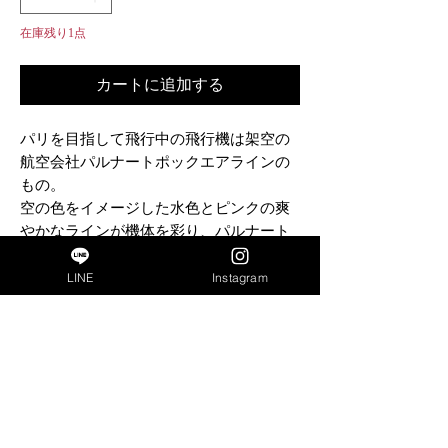
在庫残り1点
カートに追加する
パリを目指して飛行中の飛行機は架空の
航空会社パルナートポックエアラインの
もの。
空の色をイメージした水色とピンクの爽
やかなラインが機体を彩り、パルナート
ポックらしい星のマークが尾翼を飾るブ
LINE
Instagram
ローチです。
生産地
商品名
パルナートポック（Palnart Poc ) エアバ