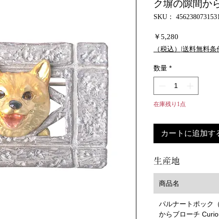
ク塀の隙間からブロ
SKU： 456238073153
価
￥5,280
格
（税込）|送料無料条
数量
*
在庫残り1点
カートに追加す
生産地
商品名
パルナートポック（Pa
からブローチ Curiou