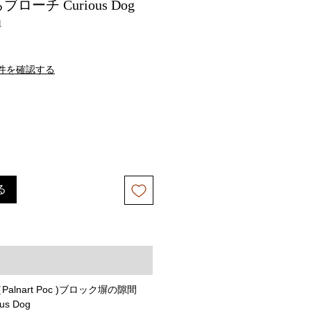
ーチ Curious Dog
1
件を確認する
る
lnart Poc )ブロック塀の隙間
s Dog