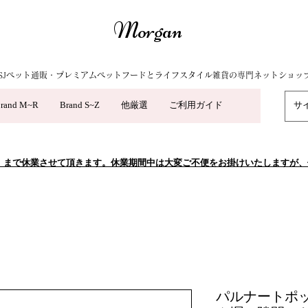
Morgan
SJペット通販・プレミアムペットフードとライフスタイル雑貨の専門ネットショッ
rand M~R
Brand S~Z
他厳選
ご利用ガイド
5/10（日）まで休業させて頂きます。休業期間中は大変ご不便をお掛けいたします
パルナートポック（