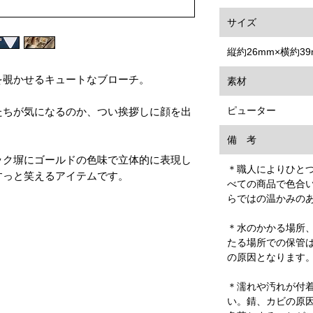
サイズ
縦約26mm×横約39
を覗かせるキュートなブローチ。
素材
ピューター
たちが気になるのか、つい挨拶しに顔を出
備 考
ック塀にゴールドの色味で立体的に表現し
＊職人によりひと
すっと笑えるアイテムです。
べての商品で色合
らではの温かみの
＊水のかかる場所
たる場所での保管
の原因となります
＊濡れや汚れが付
い。錆、カビの原