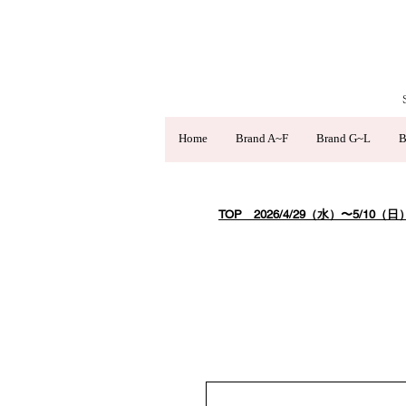
Home
Brand A~F
Brand G~L
B
TOP
​ 2026/4/29（水）〜