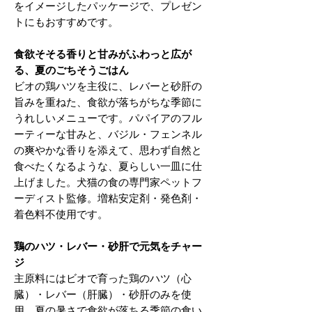
をイメージしたパッケージで、プレゼン
トにもおすすめです。
食欲そそる香りと甘みがふわっと広が
る、夏のごちそうごはん
ビオの鶏ハツを主役に、レバーと砂肝の
旨みを重ねた、食欲が落ちがちな季節に
うれしいメニューです。パパイアのフル
ーティーな甘みと、バジル・フェンネル
の爽やかな香りを添えて、思わず自然と
食べたくなるような、夏らしい一皿に仕
上げました。犬猫の食の専門家ペットフ
ーディスト監修。増粘安定剤・発色剤・
着色料不使用です。
鶏のハツ・レバー・砂肝で元気をチャー
ジ
主原料にはビオで育った鶏のハツ（心
臓）・レバー（肝臓）・砂肝のみを使
用。夏の暑さで食欲が落ちる季節の食い