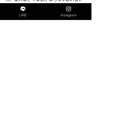
つきアップにはもってこいの食材です。
封を開けた瞬間にパートナーの目が輝
LINE
Instagram
く、みずみずしいドイツの夏限定の味わ
いをお楽しみください。
夏のごちそうにも選べる楽しさ
今回の夏のごちそうは、ビオリオーブ
ビオサーモン 夏のごちそう モリンガ和
え とビオリオーブ 鶏ハツ 夏のごちそう
パパイヤ仕立ての2種類。どちらも、暑い
夏を乗り切るために必要な栄養素がたっ
ぷりの限定メニュー。夏らしいパッケー
ジで、お友だちへのプレゼントにもおす
すめですよ。
成分
商品名