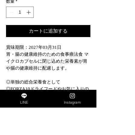
数量
*
カートに追加する
賞味期限：2027年03月31日
胃・腸の健康維持のための食事療法食 マ
イクロカプセルに閉じ込めた栄養素が胃
や腸の健康維持に配慮します。
◎単独の総合栄養食として
◎FORZA10ドライフードやお気に入りの
フードと混ぜて
LINE
Instagram
◎サーモン＆チキンの消化性
◎ローザカニーナ・オレガノ入り
成分