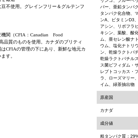
リンゴ、ブルーベ
大豆不使用。グレインフリー＆グルテンフ
バー、亜鉛タンパ
タンパク化合物、
ンA、ビタミンD3
アシン、リボフラ
キシン、葉酸、酸
CFIA：Canadian Food
ム、亜セレン酸ナ
が認めた最高品質のものを使用。カナダのブリティ
ウム、塩化ナトリ
はCFIAの管理の下にあり、新鮮な地元カ
ン、乾燥ラクトバ
います。
乾燥ラクトバチル
ス菌ビフィダム・
レプトコッカス・
ラ、ローズマリー
イム、緑茶抽出物
原産国
カナダ
成分値
粗タンパク質：29