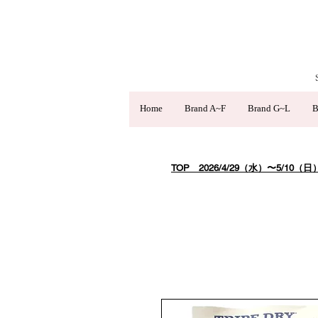
Home
Brand A~F
Brand G~L
B
TOP
​ 2026/4/29（水）〜