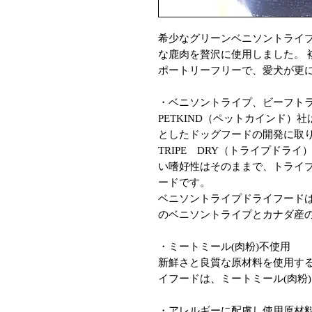
希少なグリーンベニソントライ
な鹿肉を贅沢に使用しました。 
ポートリーフリーで、愛犬が更
・ベニソントライプ、ビーフト
PETKIND（ペットカインド
としたドッグフードの開発に取
TRIPE DRY（トライプドラ
い嗜好性はそのままで、トライ
ードです。
ベニソントライプドライフード
のベニソントライプとカナダ産
・ミートミール(肉粉)不使用
新鮮さと良質な原材料を使用す
イフードは、ミートミール(肉粉
・アレルギーに配慮し使用原材