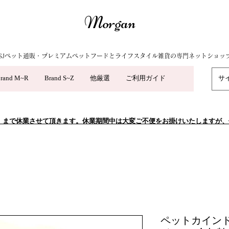
Morgan
SJペット通販・プレミアムペットフードとライフスタイル雑貨の専門ネットショッ
rand M~R
Brand S~Z
他厳選
ご利用ガイド
5/10（日）まで休業させて頂きます。休業期間中は大変ご不便をお掛けいたします
ペットカインド