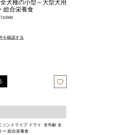
年齢 全犬種の小型～大型犬用
 総合栄養食
8743000
件を確認する
る
ニソントライプ ドライ 全年齢 全
リー 総合栄養食