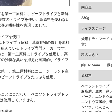
内容量
プを第一主原料に、ビーフトライプと新鮮
230g
複数のトライプを使い、鳥原料を使わない
に喜ぶ嗜好性を実現しました。
ライフステージ
ライプを使用
犬用ドライフード
）社はトライプ（反芻、草食動物の胃）を原料
食）
り組んでいるトライプ専門メーカーです。
イ）は、第一主原料にトライプを使用し、高
粒の大きさ
プの独特な臭いを抑えた画期的なドライフ
約10-15mm 厚
は第一、第二原材料にニュージーランド産
原材料
のビーフトライプをたっぷり使用。
ベニソントライプ
豚脂肪、鹿肉、緑
ることにこだわり、ベニソントライプドラ
ピース、エンドウ
)は使用していません。
エンドウ豆澱粉、
ンソウ、にんじん
料を厳選