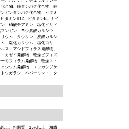
リー、バナナ、ナチュラルフレー
ク化合物、鉄タンパク化合物、銅
マンガンタンパク化合物、ビタミ
、ビタミンB12、ビタミンE、ナイ
ビン、硝酸チアミン、塩化ピリド
化マンガン、ヨウ素酸カルシウ
トリウム、タウリン、炭酸カルシ
ウム、塩化カリウム、塩化コリ
チルス・アシドフィラス発酵物、
ス・カゼイ発酵物、乾燥ビフィズ
サーモフィラム発酵物、乾燥スト
フェシウム発酵物、ユッカシジケ
、トウガラシ、ペパーミント、タ
%以上、粗脂質：15%以上、粗繊