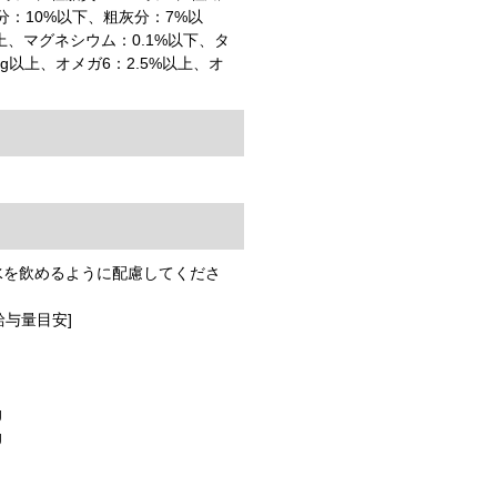
分：10%以下、粗灰分：7%以
上、マグネシウム：0.1%以下、タ
/kg以上、オメガ6：2.5%以上、オ
）
水を飲めるように配慮してくださ
給与量目安]
g
g
g