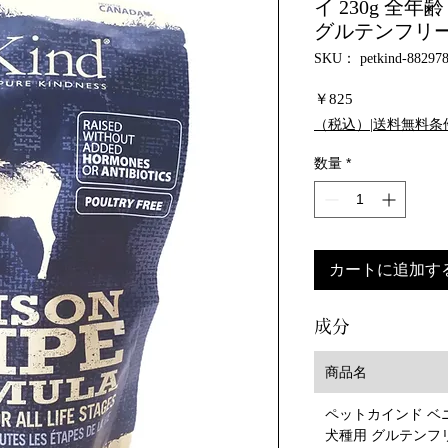
イ 230g 全
グルテンフリー
SKU： petkind-88297
価
￥825
格
（税込）|送料無料条
数量
*
カートに追加す
成分
商品名
ペットカインド ベ
犬種用 グルテンフ