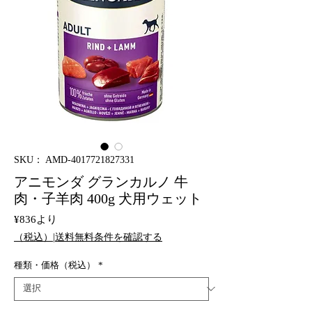
SKU： AMD-4017721827331
アニモンダ グランカルノ 牛
肉・子羊肉 400g 犬用ウェット
セ
¥836
より
ー
（税込）|送料無料条件を確認する
ル
価
種類・価格（税込）
*
格