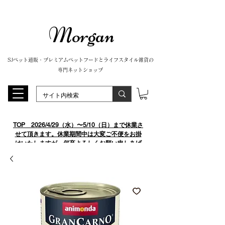
Morgan
SJペット通販・プレミアムペットフードとライフスタイル雑貨の
専門ネットショップ
TOP
​ 2026/4/29（水）〜5/10（日）まで休業さ
せて頂きます。休業期間中は大変ご不便をお掛
けいたしますが、何卒よろしくお願い申しあげ
ます。