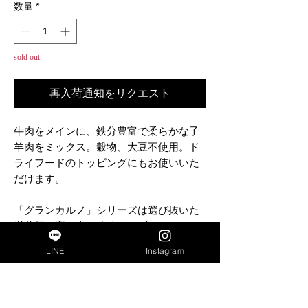
数量
*
sold out
再入荷通知をリクエスト
牛肉をメインに、鉄分豊富で柔らかな子
羊肉をミックス。穀物、大豆不使用。ド
ライフードのトッピングにもお使いいた
だけます。
「グランカルノ」シリーズは選び抜いた
栄養価の高い肉を冷凍をせずにフレッシ
ュなまま缶詰に。生肉に近い、しっかり
LINE
Instagram
とした肉の味を楽しめるウェットフード
です。