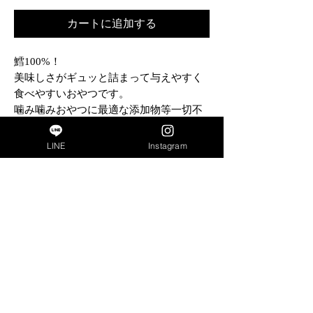
カートに追加する
鱈100%！
美味しさがギュッと詰まって与えやすく
食べやすいおやつです。
噛み噛みおやつに最適な添加物等一切不
使用商品です。
LINE
Instagram
成分
商品名
bon・rupa（ボンルパ）京 たらぼー 30g
内容量
TOP
30g
特定商取引法に基づく表記