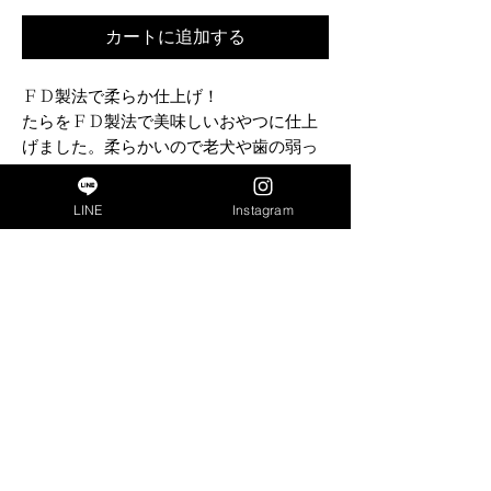
カートに追加する
ＦＤ製法で柔らか仕上げ！
たらをＦＤ製法で美味しいおやつに仕上
げました。柔らかいので老犬や歯の弱っ
たワンちゃんにもおすすめできます。
LINE
Instagram
成分
商品名
bon・rupa（ボンルパ）京 たらりん
内容量
TOP
25g
特定商取引法に基づく表記
ライフステージ
プライバシーポリシー