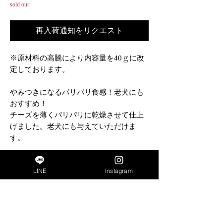
sold out
再入荷通知をリクエスト
※原材料の高騰により内容量を40ｇに改
定しております。
やみつきになるパリパリ食感！老犬にも
おすすめ！
チーズを薄くパリパリに乾燥させて仕上
げました。老犬にも与えていただけま
す。
※直射日光、高温多湿を避けて保存して
LINE
Instagram
下さい。また開封後は冷暗所で保管しな
るべく早くお召し上がり下さい。
成分