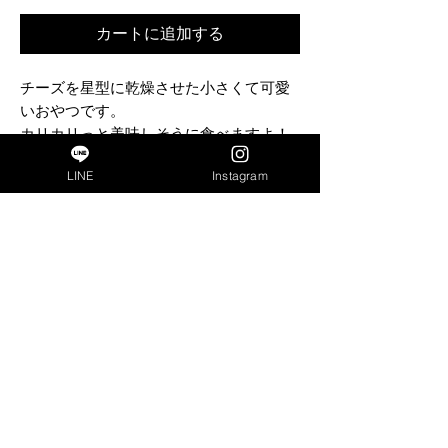
カートに追加する
チーズを星型に乾燥させた小さくて可愛
いおやつです。
カリカリっと美味しそうに食べますよ！
LINE
Instagram
成分
商品名
bon・rupa（ボンルパ）京 星のちーずさ
ま
TOP
内容量
特定商取引法に基づく表記
30g
プライバシーポリシー
ライフステージ