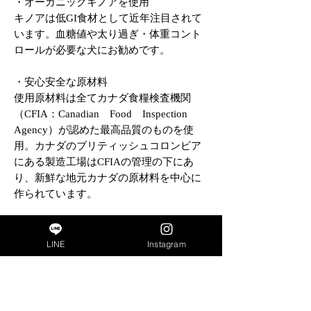
・オーガニックキノアを使用
キノアは低GI食材として近年注目されて
います。血糖値や太り過ぎ・体重コント
ロールが必要な犬にお勧めです。
・安心安全な原材料
使用原材料は全てカナダ食糧検査機関
（CFIA：Canadian Food Inspection
Agency）が認めた最高品質のものを使
用。カナダのブリティッシュコロンビア
にある製造工場はCFIAの管理の下にあ
り、新鮮な地元カナダの原材料を中心に
作られています。
・4種のフードをローテーション
様々な動物性タンパク源を使用して作ら
LINE
Instagram
れています。4種のフードをローテーショ
ンさせることによって、種類豊富なタン
パク源、栄養成分を偏りのなくバランス
よく摂取することができます。フードロ