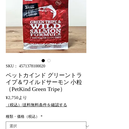
SKU： 4571378100020
ペットカインド グリーントラ
イプ＆ワイルドサーモン 小粒
（PetKind Green Tripe）
セ
¥2,750
より
ー
（税込）|送料無料条件を確認する
ル
価
種類・価格（税込）
*
格