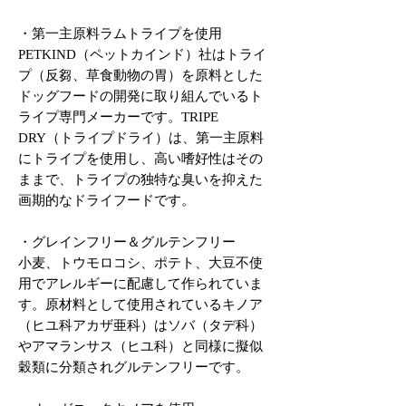
・第一主原料ラムトライプを使用
PETKIND（ペットカインド）社はトライ
プ（反芻、草食動物の胃）を原料とした
ドッグフードの開発に取り組んでいるト
ライプ専門メーカーです。TRIPE
DRY（トライプドライ）は、第一主原料
にトライプを使用し、高い嗜好性はその
ままで、トライプの独特な臭いを抑えた
画期的なドライフードです。
・グレインフリー＆グルテンフリー
小麦、トウモロコシ、ポテト、大豆不使
用でアレルギーに配慮して作られていま
す。原材料として使用されているキノア
（ヒユ科アカザ亜科）はソバ（タデ科）
やアマランサス（ヒユ科）と同様に擬似
穀類に分類されグルテンフリーです。