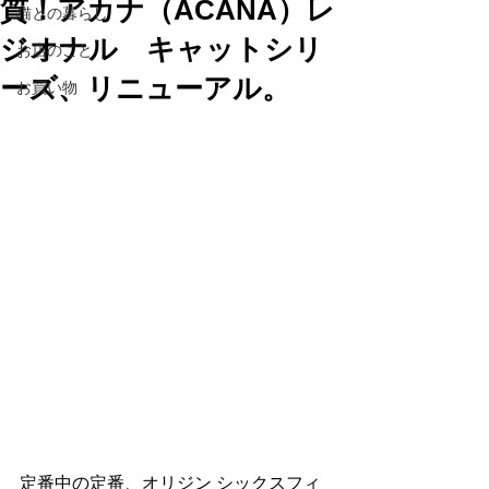
質！アカナ（ACANA）レ
猫との暮らし
ジオナル キャットシリ
お店のこと
ーズ、リニューアル。
お買い物
定番中の定番、オリジン シックスフィ