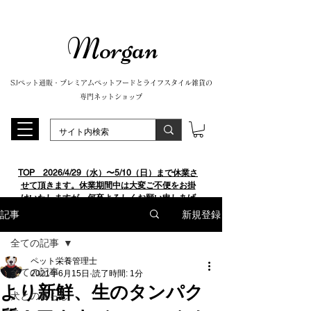
Morgan
SJペット通販・プレミアムペットフードとライフスタイル雑貨の
専門ネットショップ
TOP
​ 2026/4/29（水）〜5/10（日）まで休業さ
せて頂きます。休業期間中は大変ご不便をお掛
けいたしますが、何卒よろしくお願い申しあげ
ます。
新規登録
記事
全ての記事
ペット栄養管理士
全ての記事
2021年6月15日
読了時間: 1分
より新鮮、生のタンパク
犬との暮らし